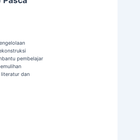
) Pasca
pengelolaan
ekonstruksi
embantu pembelajar
pemulihan
iteratur dan