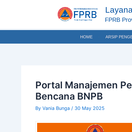
Skip
Post
Layana
to
navigation
content
FPRB Prov
HOME
ARSIP PENG
Portal Manajemen Pen
Bencana BNPB
By
Vania Bunga
/
30 May 2025