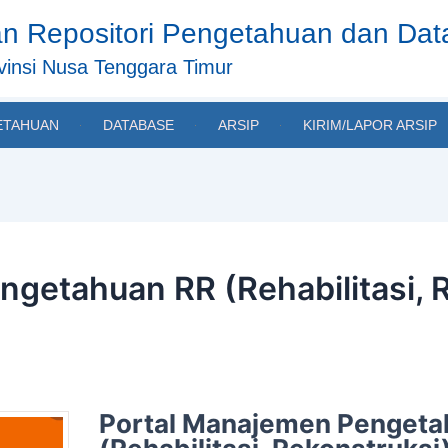
n Repositori Pengetahuan dan Da
insi Nusa Tenggara Timur
ETAHUAN
DATABASE
ARSIP
KIRIM/LAPOR ARSIP
getahuan RR (Rehabilitasi, 
Portal Manajemen Pengeta