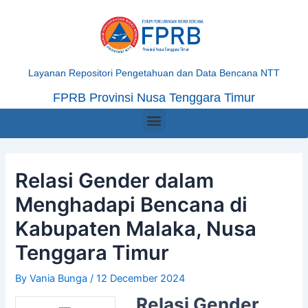
Skip
Post
to
navigation
content
Layanan Repositori Pengetahuan dan Data Bencana NTT
FPRB Provinsi Nusa Tenggara Timur
Menu
Relasi Gender dalam
Menghadapi Bencana di
Kabupaten Malaka, Nusa
Tenggara Timur
By
Vania Bunga
/
12 December 2024
Relasi Gender