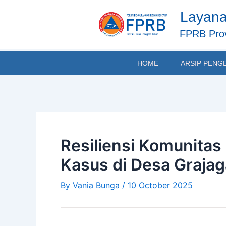
Skip
Post
Layana
to
navigation
content
FPRB Prov
HOME
ARSIP PENG
Resiliensi Komunitas
Kasus di Desa Grajag
By
Vania Bunga
/
10 October 2025