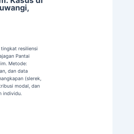
m: Kasus di
yuwangi,
tingkat resiliensi
ajagan Pantai
im. Metode:
an, dan data
enangkapan (slerek,
stribusi modal, dan
 individu.