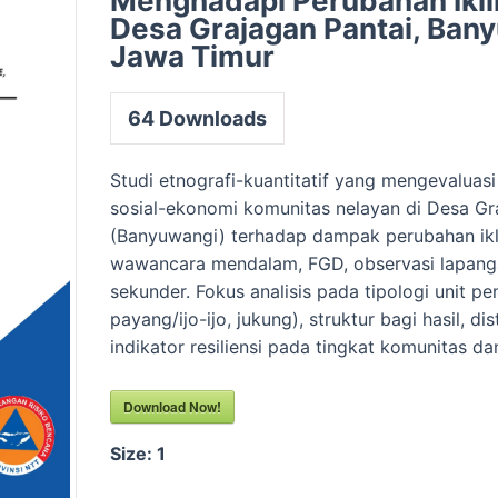
Menghadapi Perubahan Ikli
Desa Grajagan Pantai, Ban
Jawa Timur
64
Downloads
Studi etnografi-kuantitatif yang mengevaluasi 
sosial-ekonomi komunitas nelayan di Desa Gr
(Banyuwangi) terhadap dampak perubahan ikl
wawancara mendalam, FGD, observasi lapang
sekunder. Fokus analisis pada tipologi unit p
payang/ijo-ijo, jukung), struktur bagi hasil, di
indikator resiliensi pada tingkat komunitas dan
Download Now!
Size:
1