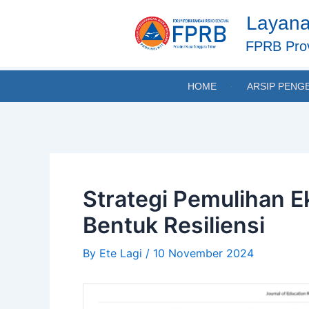
Skip
Post
Layana
to
navigation
content
FPRB Prov
HOME
ARSIP PENG
Strategi Pemulihan 
Bentuk Resiliensi
By
Ete Lagi
/
10 November 2024