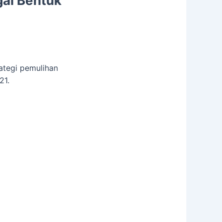
ai Bentuk
rategi pemulihan
21.