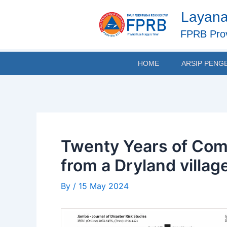
Skip
Post
Layana
to
navigation
content
FPRB Prov
HOME
ARSIP PENG
Twenty Years of Com
from a Dryland villag
By
/
15 May 2024