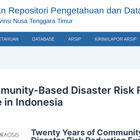
n Repositori Pengetahuan dan Da
insi Nusa Tenggara Timur
ETAHUAN
DATABASE
ARSIP
KIRIM/LAPOR ARSIP
munity-Based Disaster Risk 
e in Indonesia
Twenty Years of Communi