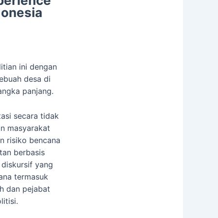
perience
ndonesia
itian ini dengan
ebuah desa di
angka panjang.
asi secara tidak
an masyarakat
n risiko bencana
tan berbasis
diskursif yang
ana termasuk
ah dan pejabat
itisi.