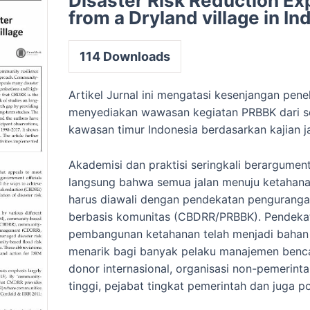
Disaster Risk Reduction Ex
from a Dryland village in I
114
Downloads
Artikel Jurnal ini mengatasi kesenjangan penel
menyediakan wawasan kegiatan PRBBK dari s
kawasan timur Indonesia berdasarkan kajian j
Akademisi dan praktisi seringkali berargument
langsung bahwa semua jalan menuju ketahan
harus diawali dengan pendekatan penguranga
berbasis komunitas (CBDRR/PRBBK). Pendeka
pembangunan ketahanan telah menjadi bahan 
menarik bagi banyak pelaku manajemen benc
donor internasional, organisasi non-pemerint
tinggi, pejabat tingkat pemerintah dan juga pol