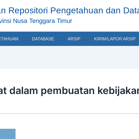
n Repositori Pengetahuan dan Da
insi Nusa Tenggara Timur
ETAHUAN
DATABASE
ARSIP
KIRIM/LAPOR ARSIP
kat dalam pembuatan kebijaka