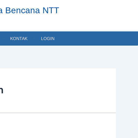
ta Bencana NTT
KONTAK
LOGIN
n