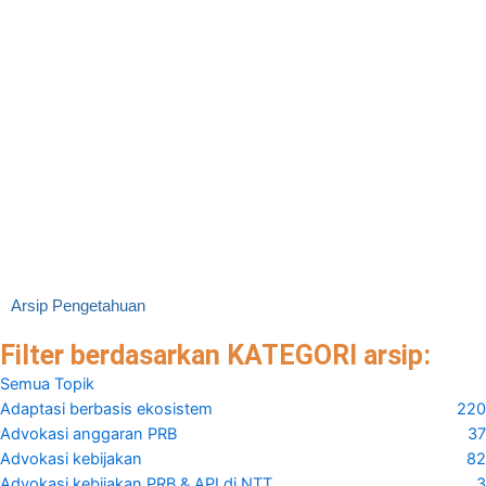
Strategi Kebijakan dan Interoperabilitas Data dan
Informasi Konvergensi API-PRB dalam Program
Pembangunan Desa Berketahanan Iklim
2025
Direktorat Advokasi dan Kerjasama Desa dan Perdesaan, Kementerian
Desa dan Pembangunan Daerah Tertinggal RI
Kementerian Desa, Pembangunan Daerah Tertinggal dan Transmigrasi
RI
Arsip Pengetahuan
Filter berdasarkan KATEGORI arsip:
Semua Topik
Adaptasi berbasis ekosistem
220
Advokasi anggaran PRB
37
Advokasi kebijakan
82
Advokasi kebijakan PRB & API di NTT
3