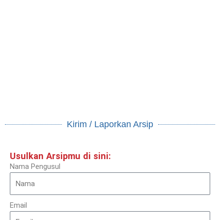
Buku Standar Minimum Sphere (Sphere
Handbook) Bahasa Indonesia, Edisi 2018
2018
MPBI
MPBI
Lihat arsip
Kirim / Laporkan Arsip
Usulkan Arsipmu di sini:
Nama Pengusul
Email