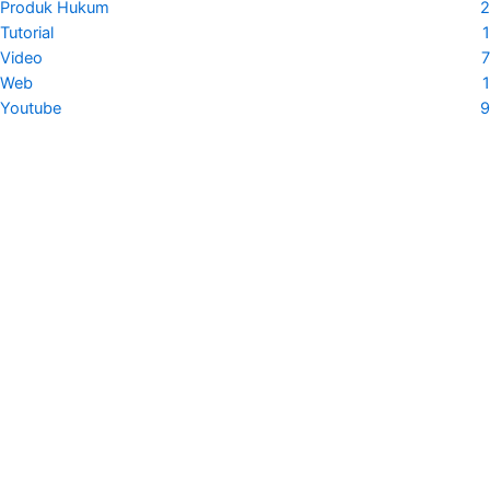
Produk Hukum
2
Tutorial
1
Video
7
Web
1
Youtube
9
Modul Gereja Tangguh Bencana
2020
Gereja Masehi Injili di Timor
JAKOMKRIS PB
Modul ini berisikan panduan pelatihan Gereja Tangguh Bencana