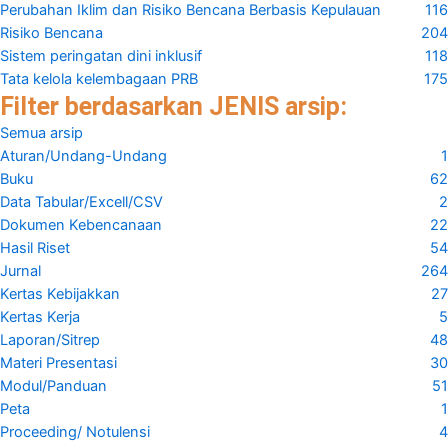
Perubahan Iklim dan Risiko Bencana Berbasis Kepulauan
116
Risiko Bencana
204
Sistem peringatan dini inklusif
118
Tata kelola kelembagaan PRB
175
Filter berdasarkan JENIS arsip:
Semua arsip
Aturan/Undang-Undang
1
Buku
62
Data Tabular/Excell/CSV
2
Dokumen Kebencanaan
22
Hasil Riset
54
Jurnal
264
Kertas Kebijakkan
27
Kertas Kerja
5
Laporan/Sitrep
48
Materi Presentasi
30
Modul/Panduan
51
Peta
1
Proceeding/ Notulensi
4