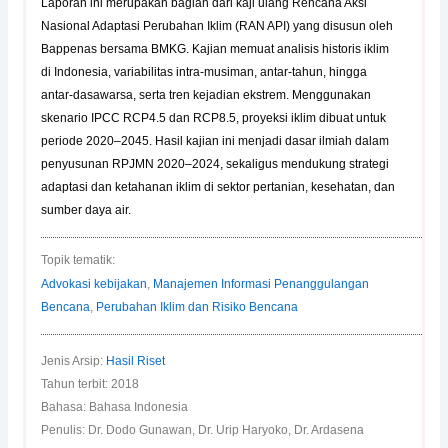
Laporan ini merupakan bagian dari kaji ulang Rencana Aksi
Nasional Adaptasi Perubahan Iklim (RAN API) yang disusun oleh
Bappenas bersama BMKG. Kajian memuat analisis historis iklim
di Indonesia, variabilitas intra-musiman, antar-tahun, hingga
antar-dasawarsa, serta tren kejadian ekstrem. Menggunakan
skenario IPCC RCP4.5 dan RCP8.5, proyeksi iklim dibuat untuk
periode 2020–2045. Hasil kajian ini menjadi dasar ilmiah dalam
penyusunan RPJMN 2020–2024, sekaligus mendukung strategi
adaptasi dan ketahanan iklim di sektor pertanian, kesehatan, dan
sumber daya air.
Topik tematik:
Advokasi kebijakan
,
Manajemen Informasi Penanggulangan
Bencana
,
Perubahan Iklim dan Risiko Bencana
Jenis Arsip:
Hasil Riset
Tahun terbit: 2018
Bahasa: Bahasa Indonesia
Penulis: Dr. Dodo Gunawan, Dr. Urip Haryoko, Dr. Ardasena