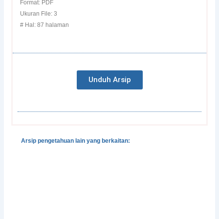
Format: PDF
Ukuran File: 3
# Hal: 87 halaman
Unduh Arsip
Arsip pengetahuan lain yang berkaitan:
Perancangan Kota Ramah Bencana
Petunjuk Tindakan dan Sistem Mitigasi Banjir
Bandang