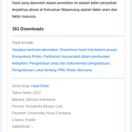
Hasil yang diperoleh dalam penelitian ini adalah faktor penyebab
terjadinya abrasi di Kelurahan Waiwerang adalah faktor alam dan
faktor manusia.
161
Downloads
Topik tematik:
Adaptasi berbasis ekosistem
,
Diseminasi hasil riset kebencanaan
,
Komunikasi Risiko
,
Partisipasi masyarakat dalam pembuatan
kebijakan
,
Pengelolaan arsip dan dokumentasi pengetahuan
,
Pengetahuan Lokal tentang PRB
,
Risiko Bencana
Jenis Arsip:
Hasil Riset
Tahun terbit: 2022
Bahasa: Bahasa Indonesia
Penulis: Rosalinda Belaon Lian
Penerbit: Universitas Nusa Cendana
Lisensi: Publik
ISBN/ISSN: –