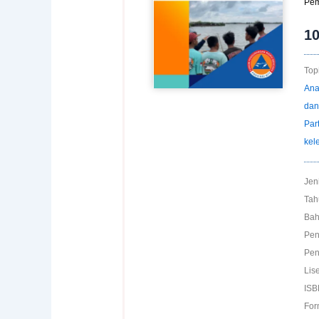
Pem
1
Topi
Ana
dan
Par
kel
Jen
Tah
Bah
Pen
Pen
Lise
ISB
For