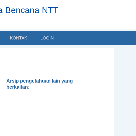
ta Bencana NTT
KONTAK
LOGIN
Arsip pengetahuan lain yang
berkaitan:
Geografi Kebencanaan
Rencana Pembangunan
Jangka Menengah Daerah