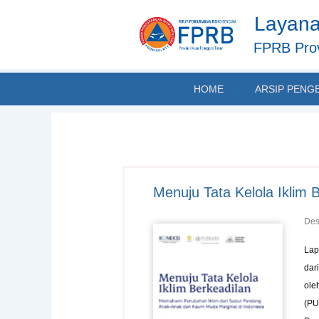
Skip
Layana
to
content
FPRB Prov
HOME
ARSIP PENG
Menuju Tata Kelola Iklim 
Des
Lap
dar
ole
(PU