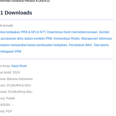
erintah Australia melalui KONEKSI.
01
Downloads
k tematik:
lisis kebijakan PRB & API di NTT
,
Diseminasi hasil riset kebencanaan
,
Gender
 perubahan iklim dalam konteks PRB
,
Komunikasi Risiko
,
Manajemen Informasi
,
tisipasi masyarakat dalam pembuatan kebijakan
,
Perubahan Iklim
,
Tata kelola
embagaan PRB
is Arsip:
Hasil Riset
un terbit: 2024
asa: Bahasa Indonesia
ulis: PUSKAPA & ANU
erbit: PUSKAPA & ANU
nsi: Publik
N/ISSN: –
mat: PDF