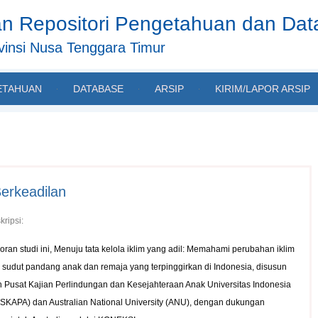
n Repositori Pengetahuan dan Da
insi Nusa Tenggara Timur
ETAHUAN
DATABASE
ARSIP
KIRIM/LAPOR ARSIP
Berkeadilan
kripsi:
oran studi ini, Menuju tata kelola iklim yang adil: Memahami perubahan iklim
i sudut pandang anak dan remaja yang terpinggirkan di Indonesia, disusun
h Pusat Kajian Perlindungan dan Kesejahteraan Anak Universitas Indonesia
SKAPA) dan Australian National University (ANU), dengan dukungan