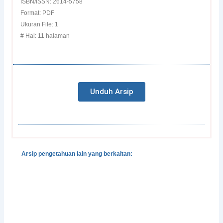
ISBN/ISSN: 2614-5758
Format: PDF
Ukuran File: 1
# Hal: 11 halaman
Unduh Arsip
Arsip pengetahuan lain yang berkaitan:
Gender, Development and Disasters
Pedoman Pengintegrasian Gender dalam Klaster
Pengungsian dan Perlindungan