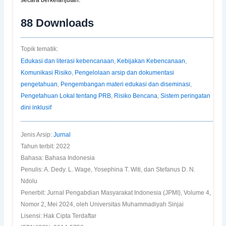
secara berkelanjutan.
88
Downloads
Topik tematik:
Edukasi dan literasi kebencanaan
,
Kebijakan Kebencanaan
,
Komunikasi Risiko
,
Pengelolaan arsip dan dokumentasi
pengetahuan
,
Pengembangan materi edukasi dan diseminasi
,
Pengetahuan Lokal tentang PRB
,
Risiko Bencana
,
Sistem peringatan
dini inklusif
Jenis Arsip:
Jurnal
Tahun terbit: 2022
Bahasa: Bahasa Indonesia
Penulis: A. Dedy. L. Wage, Yosephina T. Witi, dan Stefanus D. N.
Ndolu
Penerbit: Jurnal Pengabdian Masyarakat Indonesia (JPMI), Volume 4,
Nomor 2, Mei 2024, oleh Universitas Muhammadiyah Sinjai
Lisensi: Hak Cipta Terdaftar