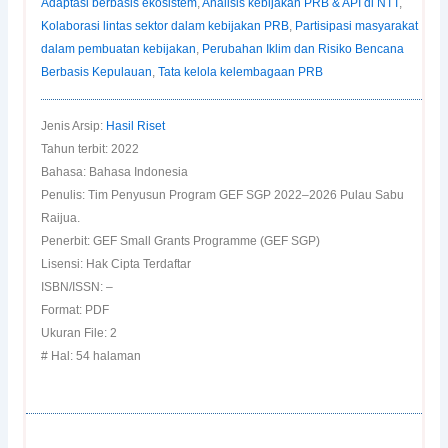
Adaptasi berbasis ekosistem
,
Analisis kebijakan PRB & API di NTT
,
Kolaborasi lintas sektor dalam kebijakan PRB
,
Partisipasi masyarakat
dalam pembuatan kebijakan
,
Perubahan Iklim dan Risiko Bencana
Berbasis Kepulauan
,
Tata kelola kelembagaan PRB
Jenis Arsip:
Hasil Riset
Tahun terbit: 2022
Bahasa: Bahasa Indonesia
Penulis: Tim Penyusun Program GEF SGP 2022–2026 Pulau Sabu
Raijua.
Penerbit: GEF Small Grants Programme (GEF SGP)
Lisensi: Hak Cipta Terdaftar
ISBN/ISSN: –
Format: PDF
Ukuran File: 2
# Hal: 54 halaman