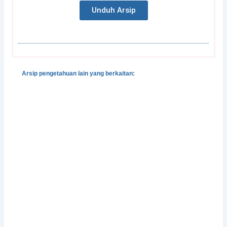
Unduh Arsip
Arsip pengetahuan lain yang berkaitan:
Dialektika Pengetahuan Lokal dan Ilmiah dalam
Pengelolaan Lingkungan: Mungkinkah tanpa
Transdisiplin?
Kerentanan terhadap Iklim dan Analisa Kapasitas
‘Pokok Hari Nyalah’: Catatan Budaya (Lokal) dalam
Membaca Perubahan Iklim (Global)
Teknologi dan Kearifan Lokal untuk Adaptasi
Perubahan Iklim