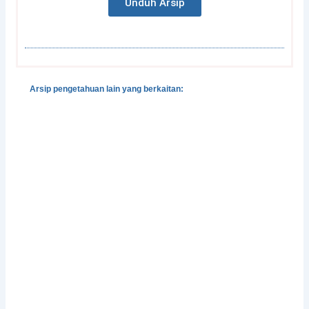
Unduh Arsip
Arsip pengetahuan lain yang berkaitan:
Gender, Development and Disasters
Pedoman Pengintegrasian Gender dalam Klaster
Pengungsian dan Perlindungan
Integrasi Pencegahan dan Penangangan Kekerasan
Berbasis-Gender dalam Situasi Bencana
Perlindungan Perempuan Korban Bencana