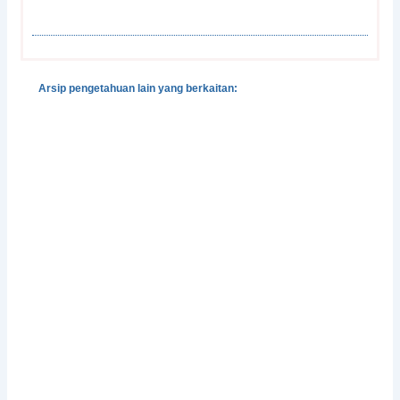
Arsip pengetahuan lain yang berkaitan:
Gender, Development and Disasters
Pedoman Pengintegrasian Gender dalam Klaster
Pengungsian dan Perlindungan
Integrasi Pencegahan dan Penangangan Kekerasan
Berbasis-Gender dalam Situasi Bencana
Perlindungan Perempuan Korban Bencana
Facing Change: Gender and Climate Change