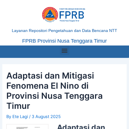
Skip
Post
to
navigation
content
Layanan Repositori Pengetahuan dan Data Bencana NTT
FPRB Provinsi Nusa Tenggara Timur
Menu
Adaptasi dan Mitigasi
Fenomena El Nino di
Provinsi Nusa Tenggara
Timur
By
Ete Lagi
/
3 August 2025
Adaptasi dan