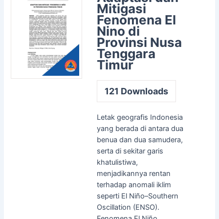
Mitigasi
Fenomena El
Nino di
Provinsi Nusa
Tenggara
Timur
121
Downloads
Letak geografis Indonesia
yang berada di antara dua
benua dan dua samudera,
serta di sekitar garis
khatulistiwa,
menjadikannya rentan
terhadap anomali iklim
seperti El Niño–Southern
Oscillation (ENSO).
Fenomena El Niño