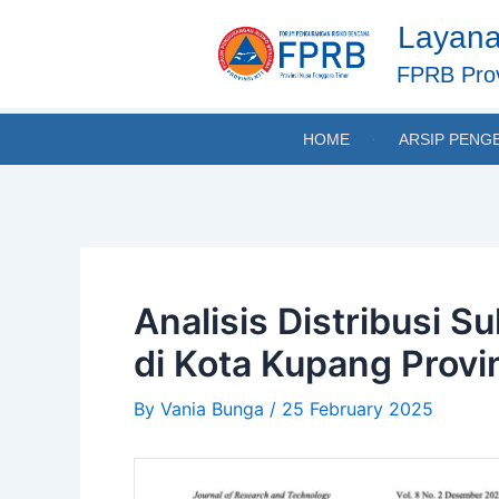
Skip
Post
Layana
to
navigation
content
FPRB Prov
HOME
ARSIP PENG
Analisis Distribusi
di Kota Kupang Provi
By
Vania Bunga
/
25 February 2025