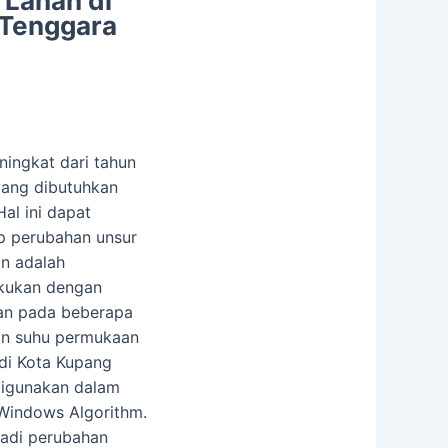
 Lahan di
 Tenggara
ingkat dari tahun
ang dibutuhkan
al ini dapat
p perubahan unsur
an adalah
akukan dengan
aan pada beberapa
ran suhu permukaan
 di Kota Kupang
digunakan dalam
 Windows Algorithm.
rjadi perubahan