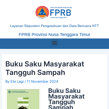
Skip
Post
to
navigation
content
Layanan Repositori Pengetahuan dan Data Bencana NTT
FPRB Provinsi Nusa Tenggara Timur
Menu
Buku Saku Masyarakat
Tangguh Sampah
By
Ete Lagi
/
11 November 2024
Buku Saku
Masyarakat
Tangguh
Sampah