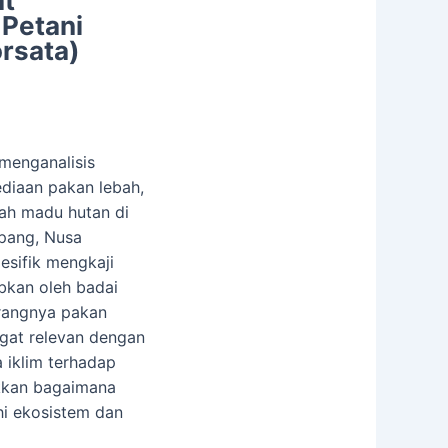
at
Petani
rsata)
 menganalisis
ediaan pakan lebah,
ah madu hutan di
pang, Nusa
pesifik mengkaji
bkan oleh badai
rangnya pakan
gat relevan dengan
 iklim terhadap
ukkan bagaimana
i ekosistem dan