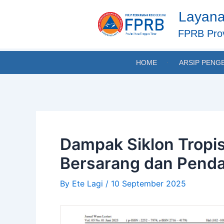
Skip
Post
Layana
to
navigation
content
FPRB Prov
HOME
ARSIP PENG
Dampak Siklon Tropis
Bersarang dan Penda
By
Ete Lagi
/
10 September 2025