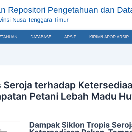
n Repositori Pengetahuan dan Da
insi Nusa Tenggara Timur
ETAHUAN
DATABASE
ARSIP
KIRIM/LAPOR ARSIP
 Seroja terhadap Ketersedia
patan Petani Lebah Madu Hut
Dampak Siklon Tropis Sero