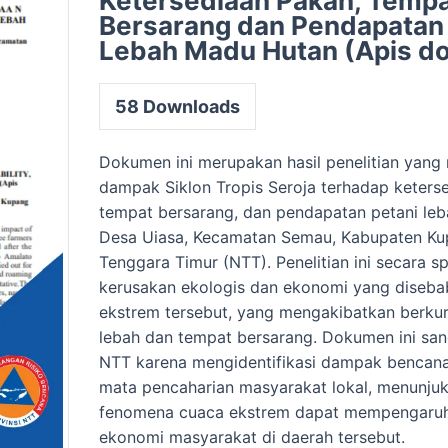
Ketersediaan Pakan, Temp
Bersarang dan Pendapatan 
Lebah Madu Hutan (Apis do
58
Downloads
Dokumen ini merupakan hasil penelitian yang
dampak Siklon Tropis Seroja terhadap keters
tempat bersarang, dan pendapatan petani leb
Desa Uiasa, Kecamatan Semau, Kabupaten Ku
Tenggara Timur (NTT). Penelitian ini secara s
kerusakan ekologis dan ekonomi yang diseba
ekstrem tersebut, yang mengakibatkan berku
lebah dan tempat bersarang. Dokumen ini san
NTT karena mengidentifikasi dampak bencana
mata pencaharian masyarakat lokal, menunj
fenomena cuaca ekstrem dapat mempengaruh
ekonomi masyarakat di daerah tersebut.