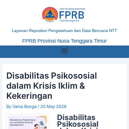
Skip
Post
to
navigation
content
Layanan Repositori Pengetahuan dan Data Bencana NTT
FPRB Provinsi Nusa Tenggara Timur
Menu
Disabilitas Psikososial
dalam Krisis Iklim &
Kekeringan
By
Vania Bunga
/
20 May 2026
Disabilitas
Psikososial