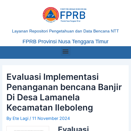
Skip
Post
to
navigation
content
Layanan Repositori Pengetahuan dan Data Bencana NTT
FPRB Provinsi Nusa Tenggara Timur
Menu
Evaluasi Implementasi
Penanganan bencana Banjir
Di Desa Lamanela
Kecamatan Ileboleng
By
Ete Lagi
/
11 November 2024
Evaluasi