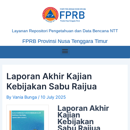
Skip
Post
to
navigation
content
Layanan Repositori Pengetahuan dan Data Bencana NTT
FPRB Provinsi Nusa Tenggara Timur
Menu
Laporan Akhir Kajian
Kebijakan Sabu Raijua
By
Vania Bunga
/
10 July 2025
Laporan Akhir
Kajian
Kebijakan
Sabu Raijua