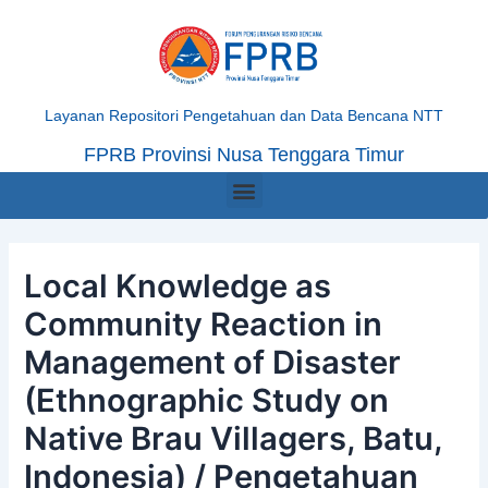
Skip
Post
to
navigation
content
Layanan Repositori Pengetahuan dan Data Bencana NTT
FPRB Provinsi Nusa Tenggara Timur
Menu
Local Knowledge as
Community Reaction in
Management of Disaster
(Ethnographic Study on
Native Brau Villagers, Batu,
Indonesia) / Pengetahuan