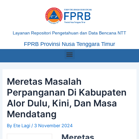
Skip
Post
to
navigation
content
Layanan Repositori Pengetahuan dan Data Bencana NTT
FPRB Provinsi Nusa Tenggara Timur
Menu
Meretas Masalah
Perpanganan Di Kabupaten
Alor Dulu, Kini, Dan Masa
Mendatang
By
Ete Lagi
/
3 November 2024
Meretas