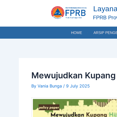
Skip
Post
Layana
to
navigation
content
FPRB Prov
HOME
ARSIP PENG
Mewujudkan Kupang H
By
Vania Bunga
/
9 July 2025