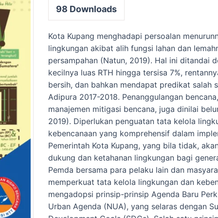
98
Downloads
Kota Kupang menghadapi persoalan menurunn
lingkungan akibat alih fungsi lahan dan lema
persampahan (Natun, 2019). Hal ini ditandai
kecilnya luas RTH hingga tersisa 7%, rentanny
bersih, dan bahkan mendapat predikat salah s
Adipura 2017-2018. Penanggulangan bencana
manajemen mitigasi bencana, juga dinilai belu
2019). Diperlukan penguatan tata kelola ling
kebencanaan yang komprehensif dalam imple
Pemerintah Kota Kupang, yang bila tidak, a
dukung dan ketahanan lingkungan bagi gener
Pemda bersama para pelaku lain dan masyara
memperkuat tata kelola lingkungan dan keb
mengadopsi prinsip-prinsip Agenda Baru Per
Urban Agenda (NUA), yang selaras dengan Su