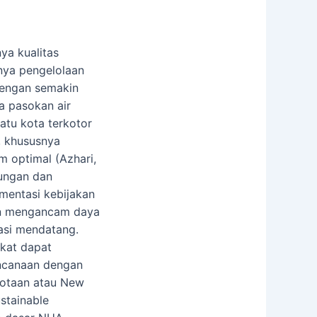
ya kualitas
hnya pengelolaan
 dengan semakin
a pasokan air
atu kota terkotor
, khususnya
m optimal (Azhari,
kungan dan
mentasi kebijakan
kan mengancam daya
asi mendatang.
kat dapat
encanaan dengan
kotaan atau New
stainable