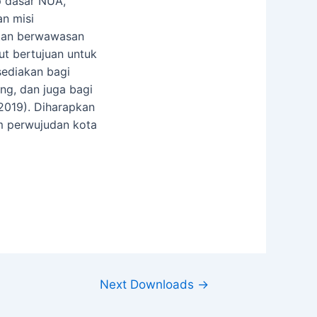
p dasar NUA,
an misi
tan berwawasan
but bertujuan untuk
sediakan bagi
ng, dan juga bagi
2019). Diharapkan
m perwujudan kota
Next Downloads
→