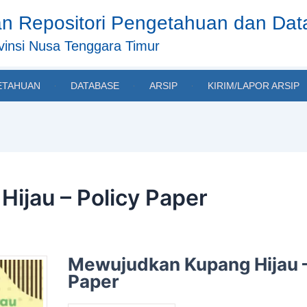
n Repositori Pengetahuan dan Da
insi Nusa Tenggara Timur
ETAHUAN
DATABASE
ARSIP
KIRIM/LAPOR ARSIP
ijau – Policy Paper
Mewujudkan Kupang Hijau –
Paper