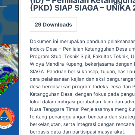
(ID) – Peniliaian Ketanggu
(PKD) SIAP SIAGA – UNIKA
29
Downloads
Dokumen ini merupakan panduan pelaksanaa
Indeks Desa – Penilaian Ketangguhan Desa u
Program Studi Teknik Sipil, Fakultas Teknik, U
Widya Mandira Kupang, bekerjasama dengan 
SIAGA. Panduan berisi konsep, tujuan, hasil ou
cara pelaksanaan kajian dan aksi pengurangan
desa berdasarkan program Indeks Desa dan P
Ketangguhan Desa, dengan fokus pada pengu
lokal dalam mitigasi perubahan iklim dan advo
Nusa Tenggara Timur. Penjelasannya mengikuti
tentang penanggulangan bencana dan strate
berkelanjutan, serta integrasi dengan rencana
berbasis data dan partisipasi masyarakat.