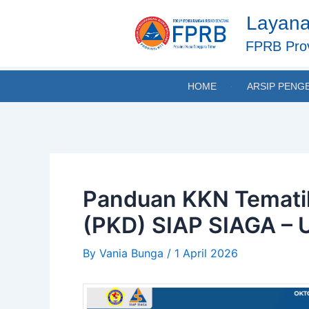
Skip
Post
Layana
to
navigation
content
FPRB Prov
HOME
ARSIP PENG
Panduan KKN Tematik
(PKD) SIAP SIAGA –
By
Vania Bunga
/
1 April 2026