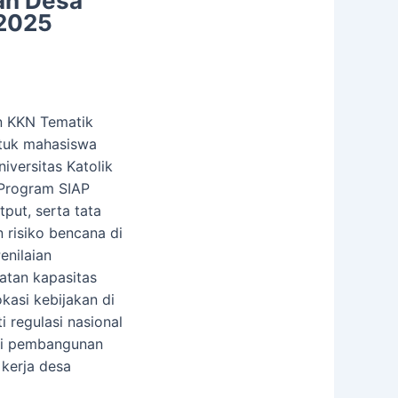
han Desa
 2025
n KKN Tematik
ntuk mahasiswa
niversitas Katolik
Program SIAP
tput, serta tata
 risiko bencana di
enilaian
atan kapasitas
kasi kebijakan di
 regulasi nasional
gi pembangunan
 kerja desa