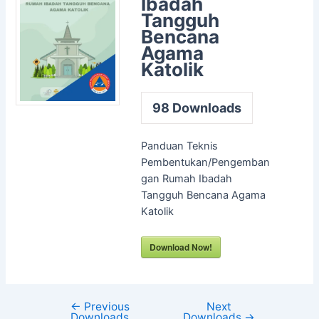
Ibadah
Tangguh
Bencana
Agama
Katolik
98
Downloads
Panduan Teknis
Pembentukan/Pengemban
gan Rumah Ibadah
Tangguh Bencana Agama
Katolik
Download Now!
←
Previous
Next
Downloads
Downloads
→