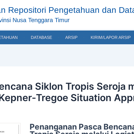
n Repositori Pengetahuan dan Da
insi Nusa Tenggara Timur
ETAHUAN
DATABASE
ARSIP
KIRIM/LAPOR ARSIP
cana Siklon Tropis Seroja me
epner-Tregoe Situation Appr
Penanganan Pasca Bencana