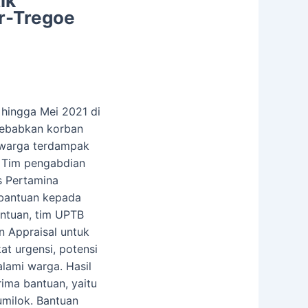
ik
r-Tregoe
 hingga Mei 2021 di
yebabkan korban
 warga terdampak
. Tim pengabdian
s Pertamina
 bantuan kepada
antuan, tim UPTB
 Appraisal untuk
at urgensi, potensi
lami warga. Hasil
rima bantuan, yaitu
milok. Bantuan