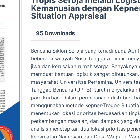
Tropis Seroja melalui Logist
Kemanusian dengan Kepne
Situation Appraisal
95
Downloads
Bencana Siklon Seroja yang terjadi pada April
beberapa wilayah Nusa Tenggara Timur men
jiwa dan kerusakan rumah warga. Banyaknya
membuat bantuan logistik sangat dibutuhkan
masyarakat Universitas Pertamina, Universita
Tanggap Bencana (UPTB), turut menyalurkan
para korban. Dalam perencanaan distribusi b
menggunakan metode Kepner-Tregoe Situation
menentukan lokasi prioritas berdasarkan tingk
perkembangan masalah, dan dampak yang dia
analisis menetapkan dua lokasi prioritas pene
Kecamatan Namosain dan Desa Waipare, Watu