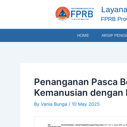
Skip
Post
Layana
to
navigation
content
FPRB Prov
HOME
ARSIP PENG
Penanganan Pasca Ben
Kemanusian dengan K
By
Vania Bunga
/
10 May 2025