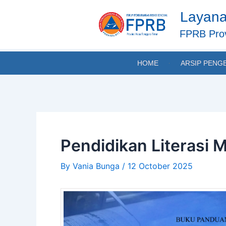
Skip
Post
Layana
to
navigation
content
FPRB Prov
HOME
ARSIP PENG
Pendidikan Literasi M
By
Vania Bunga
/
12 October 2025