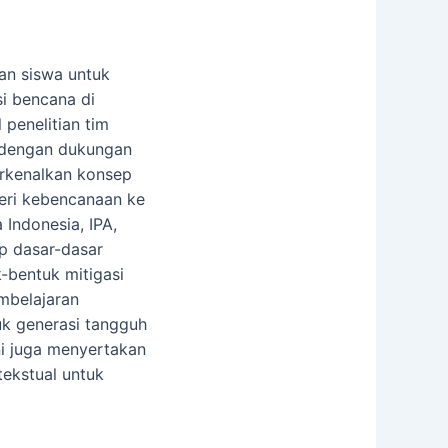
an siswa untuk
i bencana di
 penelitian tim
 dengan dukungan
erkenalkan konsep
teri kebencanaan ke
 Indonesia, IPA,
up dasar-dasar
-bentuk mitigasi
embelajaran
uk generasi tangguh
ini juga menyertakan
tekstual untuk