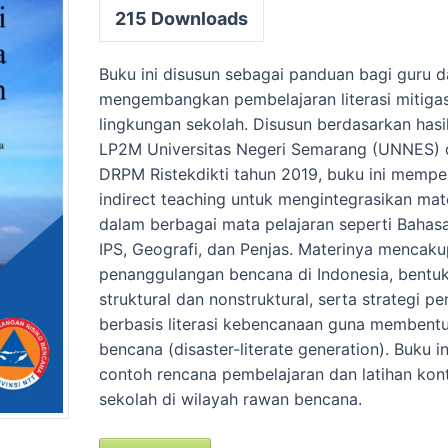
215
Downloads
Buku ini disusun sebagai panduan bagi guru d
mengembangkan pembelajaran literasi mitigas
lingkungan sekolah. Disusun berdasarkan hasil
LP2M Universitas Negeri Semarang (UNNES)
DRPM Ristekdikti tahun 2019, buku ini memp
indirect teaching untuk mengintegrasikan ma
dalam berbagai mata pelajaran seperti Bahasa
IPS, Geografi, dan Penjas. Materinya mencak
penanggulangan bencana di Indonesia, bentuk
struktural dan nonstruktural, serta strategi p
berbasis literasi kebencanaan guna membent
bencana (disaster-literate generation). Buku 
contoh rencana pembelajaran dan latihan kon
sekolah di wilayah rawan bencana.