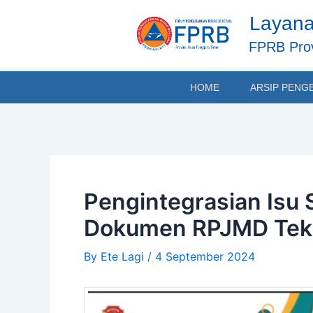
Skip
Post
Layana
to
navigation
content
FPRB Prov
HOME
ARSIP PENG
Pengintegrasian Isu
Dokumen RPJMD Tekn
By
Ete Lagi
/
4 September 2024