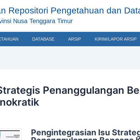
n Repositori Pengetahuan dan Da
insi Nusa Tenggara Timur
ETAHUAN
DATABASE
ARSIP
KIRIM/LAPOR ARSIP
 Strategis Penanggulangan B
okratik
Pengintegrasian Isu Strate