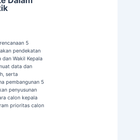
Ke Dalam
ik
rencanaan 5
nakan pendekatan
h dan Wakil Kepala
uat data dan
h, serta
cana pembangunan 5
kan penyusunan
ra calon kepala
ram prioritas calon