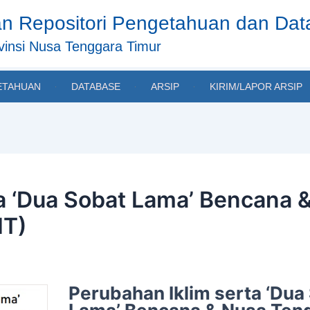
n Repositori Pengetahuan dan Da
insi Nusa Tenggara Timur
ETAHUAN
DATABASE
ARSIP
KIRIM/LAPOR ARSIP
ta ‘Dua Sobat Lama’ Bencana 
IT)
Perubahan Iklim serta ‘Dua