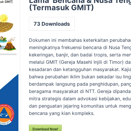
Lama’ Bencana & Nusa Ten
(Termasuk GMIT)
73
Downloads
Dokumen ini membahas keterkaitan perubaha
meningkatnya frekuensi bencana di Nusa Teng
kekeringan, banjir, dan badai tropis, serta me
melalui GMIT (Gereja Masehi Injili di Timor)
kesadaran dan ketangguhan masyarakat. Kaji
bahwa perubahan iklim bukan sekadar isu lin
berdampak langsung pada penghidupan, pang
beragama masyarakat di NTT. Gereja dipanda
mitra strategis dalam advokasi kebijakan, edu
dan penguatan jejaring komunitas untuk meng
bencana yang kian kompleks.
Download Now!