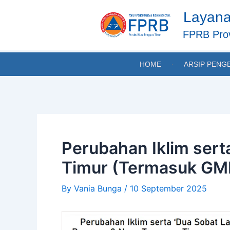
Skip
Post
Layana
to
navigation
content
FPRB Prov
HOME
ARSIP PENG
Perubahan Iklim ser
Timur (Termasuk GM
By
Vania Bunga
/
10 September 2025