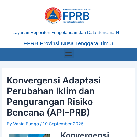
Skip
Post
to
navigation
content
Layanan Repositori Pengetahuan dan Data Bencana NTT
FPRB Provinsi Nusa Tenggara Timur
Menu
Konvergensi Adaptasi
Perubahan Iklim dan
Pengurangan Risiko
Bencana (API–PRB)
By
Vania Bunga
/
10 September 2025
Konvergensi