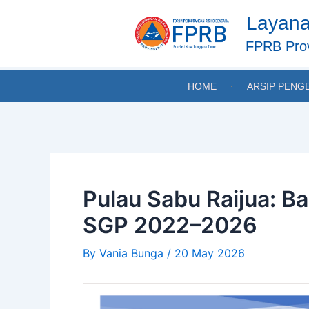
Skip
Post
Layana
to
navigation
content
FPRB Prov
HOME
ARSIP PENG
Pulau Sabu Raijua: B
SGP 2022–2026
By
Vania Bunga
/
20 May 2026