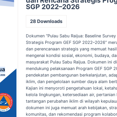
dan Rencana Strategis Pro
SGP 2022–2026
28
Downloads
Dokumen “Pulau Sabu Raijua: Baseline Surve
Strategis Program GEF SGP 2022–2026” meru
dan perencanaan strategis yang memuat hasil
mengenai kondisi sosial, ekonomi, budaya, da
masyarakat Pulau Sabu Raijua. Dokumen ini d
mendukung pelaksanaan Program GEF SGP 2
pendekatan pembangunan berkelanjutan, ada
iklim, dan pengelolaan sumber daya alam ber
Kajian ini menyoroti pengetahuan lokal, ketah
kelola lingkungan, ketersediaan air, pertanian 
tantangan perubahan iklim di wilayah kepulauan
dokumen ini juga memuat arah kebijakan, str
komunitas, dan rekomendasi program kolabor