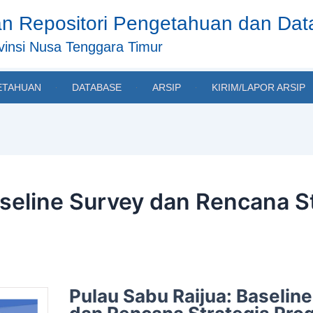
n Repositori Pengetahuan dan Da
insi Nusa Tenggara Timur
ETAHUAN
DATABASE
ARSIP
KIRIM/LAPOR ARSIP
aseline Survey dan Rencana 
Pulau Sabu Raijua: Baselin