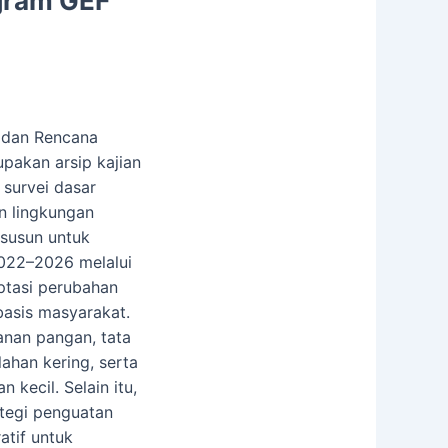
gram GEF
y dan Rencana
pakan arsip kajian
 survei dasar
n lingkungan
isusun untuk
022–2026 melalui
ptasi perubahan
basis masyarakat.
anan pangan, tata
lahan kering, serta
 kecil. Selain itu,
ategi penguatan
atif untuk