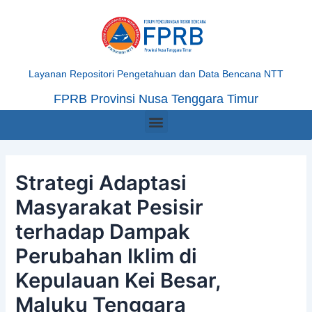
Skip
Post
to
navigation
content
Layanan Repositori Pengetahuan dan Data Bencana NTT
FPRB Provinsi Nusa Tenggara Timur
Menu
Strategi Adaptasi
Masyarakat Pesisir
terhadap Dampak
Perubahan Iklim di
Kepulauan Kei Besar,
Maluku Tenggara