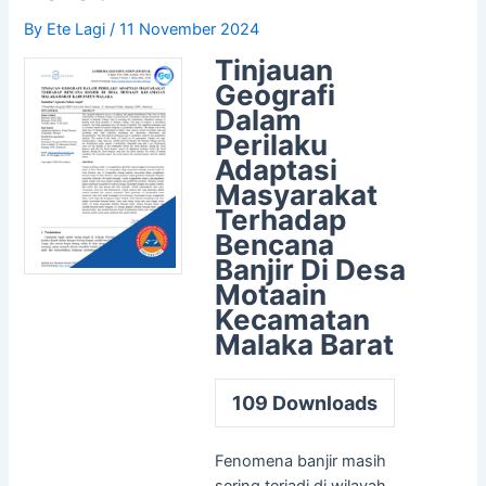
By
Ete Lagi
/
11 November 2024
Tinjauan
Geografi
Dalam
Perilaku
Adaptasi
Masyarakat
Terhadap
Bencana
Banjir Di Desa
Motaain
Kecamatan
Malaka Barat
109
Downloads
Fenomena banjir masih
sering terjadi di wilayah