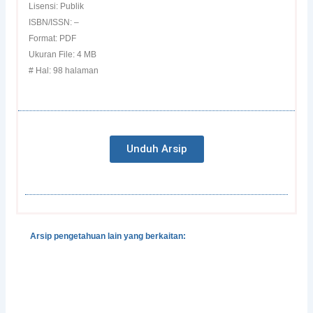
Lisensi: Publik
ISBN/ISSN: –
Format: PDF
Ukuran File: 4 MB
# Hal: 98 halaman
Unduh Arsip
Arsip pengetahuan lain yang berkaitan:
Gender, Development and Disasters