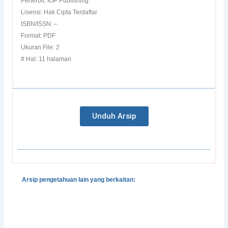
Penerbit: IOP Publishing
Lisensi: Hak Cipta Terdaftar
ISBN/ISSN: –
Format: PDF
Ukuran File: 2
# Hal: 11 halaman
Unduh Arsip
Arsip pengetahuan lain yang berkaitan:
Gender, Development and Disasters