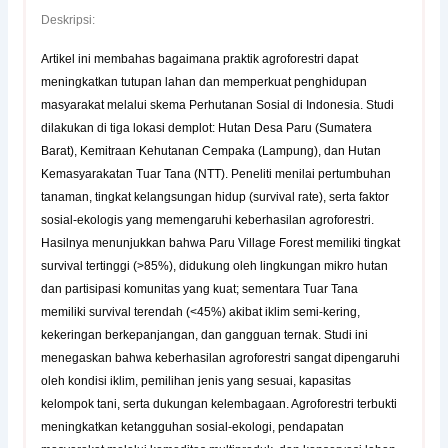
Deskripsi:
Artikel ini membahas bagaimana praktik agroforestri dapat
meningkatkan tutupan lahan dan memperkuat penghidupan
masyarakat melalui skema Perhutanan Sosial di Indonesia. Studi
dilakukan di tiga lokasi demplot: Hutan Desa Paru (Sumatera
Barat), Kemitraan Kehutanan Cempaka (Lampung), dan Hutan
Kemasyarakatan Tuar Tana (NTT). Peneliti menilai pertumbuhan
tanaman, tingkat kelangsungan hidup (survival rate), serta faktor
sosial-ekologis yang memengaruhi keberhasilan agroforestri.
Hasilnya menunjukkan bahwa Paru Village Forest memiliki tingkat
survival tertinggi (>85%), didukung oleh lingkungan mikro hutan
dan partisipasi komunitas yang kuat; sementara Tuar Tana
memiliki survival terendah (<45%) akibat iklim semi-kering,
kekeringan berkepanjangan, dan gangguan ternak. Studi ini
menegaskan bahwa keberhasilan agroforestri sangat dipengaruhi
oleh kondisi iklim, pemilihan jenis yang sesuai, kapasitas
kelompok tani, serta dukungan kelembagaan. Agroforestri terbukti
meningkatkan ketangguhan sosial-ekologi, pendapatan