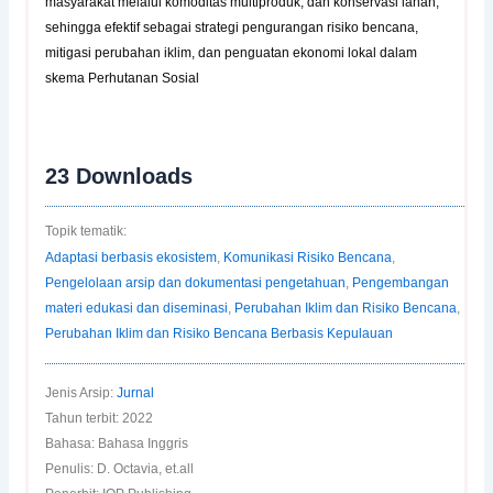
masyarakat melalui komoditas multiproduk, dan konservasi lahan,
sehingga efektif sebagai strategi pengurangan risiko bencana,
mitigasi perubahan iklim, dan penguatan ekonomi lokal dalam
skema Perhutanan Sosial
23
Downloads
Topik tematik:
Adaptasi berbasis ekosistem
,
Komunikasi Risiko Bencana
,
Pengelolaan arsip dan dokumentasi pengetahuan
,
Pengembangan
materi edukasi dan diseminasi
,
Perubahan Iklim dan Risiko Bencana
,
Perubahan Iklim dan Risiko Bencana Berbasis Kepulauan
Jenis Arsip:
Jurnal
Tahun terbit: 2022
Bahasa: Bahasa Inggris
Penulis: D. Octavia, et.all