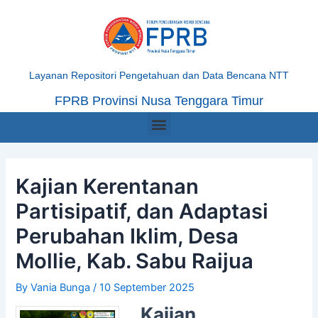
Skip
Post
to
navigation
content
Layanan Repositori Pengetahuan dan Data Bencana NTT
FPRB Provinsi Nusa Tenggara Timur
Menu
Kajian Kerentanan
Partisipatif, dan Adaptasi
Perubahan Iklim, Desa
Mollie, Kab. Sabu Raijua
By
Vania Bunga
/
10 September 2025
Kajian