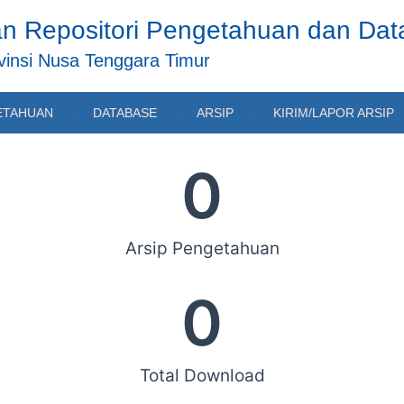
n Repositori Pengetahuan dan Da
insi Nusa Tenggara Timur
ETAHUAN
DATABASE
ARSIP
KIRIM/LAPOR ARSIP
0
Arsip Pengetahuan
0
Total Download