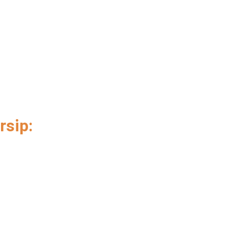
aryanto Ekeng,
Muthohharoh
 Agustinus Hale
SOSIO KONSEP
Penelitian da
urnal Kajian,
Kesejahteraan 
n Pengembangan
rsip: