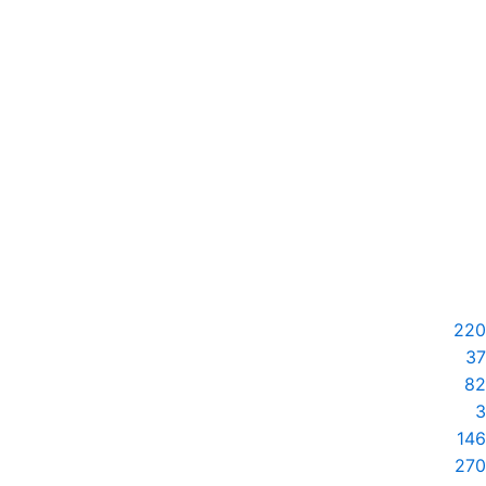
Jolasos : Journal Of Law And
SIA: Jurnal
Social Society
n Pengembangan
Sosial
220
37
82
3
146
270