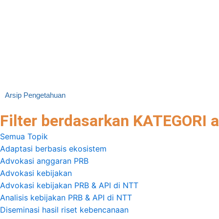
Anindita Hapsari, Dr. Farid
Apolonarius H
Wijaya, Faris Adnan Padhilah,
Sunimbar, dan
His Muhammad Bintang Ilham
Manek
Rizqian, Fahreza Surya,
GEOGRAPHY: J
Julius Christian Adiatma, and
Penelitian da
collaborators.
Pendidikan.
Institute for Essential
Services Reform (IESR)
Arsip Pengetahuan
Filter berdasarkan KATEGORI a
Semua Topik
Adaptasi berbasis ekosistem
Advokasi anggaran PRB
Advokasi kebijakan
Advokasi kebijakan PRB & API di NTT
Analisis kebijakan PRB & API di NTT
Diseminasi hasil riset kebencanaan