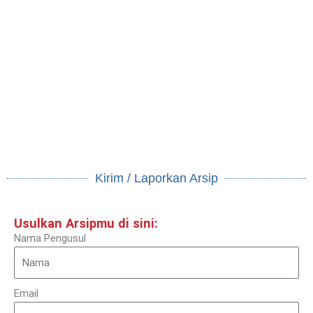
Upaya Adaptasi Penduduk Bertahan Tinggal di
Kawasan Rawan Banjir Desa Bena Kecamatan
Amanuban Selatan Kabupaten Timor Tengah
Selatan
2021
Welmi Ton Mikael Samin, Sunimbar
Pendidikan Geografi, Universitas Nusa Cendana
Lihat arsip
Kirim / Laporkan Arsip
Usulkan Arsipmu di sini:
Nama Pengusul
Email