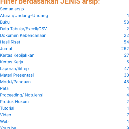
Filter berdasarkan JENIS arsip:
Semua arsip
Aturan/Undang-Undang
1
Buku
58
Data Tabular/Excell/CSV
2
Dokumen Kebencanaan
22
Hasil Riset
54
Jurnal
262
Kertas Kebijakkan
27
Kertas Kerja
5
Laporan/Sitrep
47
Materi Presentasi
30
Modul/Panduan
48
Peta
1
Proceeding/ Notulensi
4
Produk Hukum
2
Tutorial
1
Video
7
Web
1
Youtube
9