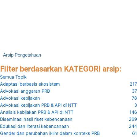
Indeks Risiko Bencana Indonesia (IRBI) Tahun 2024
2024
Yusuf Bagaskoro, dkk
Badan Nasional Penanggulangan Bencana (BNPB)
Arsip Pengetahuan
Filter berdasarkan KATEGORI arsip:
Semua Topik
Adaptasi berbasis ekosistem
217
Advokasi anggaran PRB
37
Advokasi kebijakan
78
Advokasi kebijakan PRB & API di NTT
3
Analisis kebijakan PRB & API di NTT
146
Diseminasi hasil riset kebencanaan
269
Edukasi dan literasi kebencanaan
244
Gender dan perubahan iklim dalam konteks PRB
61