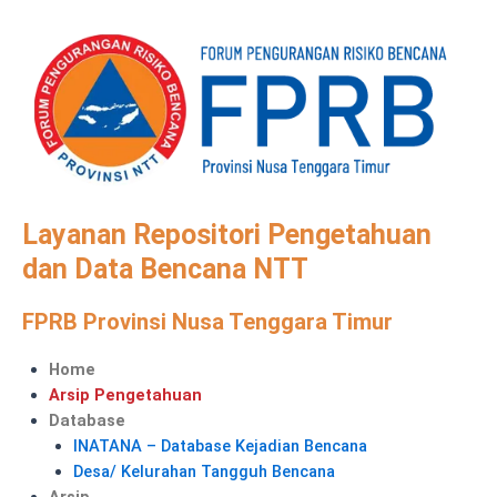
Skip
to
content
Layanan Repositori Pengetahuan
dan Data Bencana NTT
FPRB Provinsi Nusa Tenggara Timur
Menu
Home
Arsip Pengetahuan
Database
INATANA – Database Kejadian Bencana
Desa/ Kelurahan Tangguh Bencana
Arsip