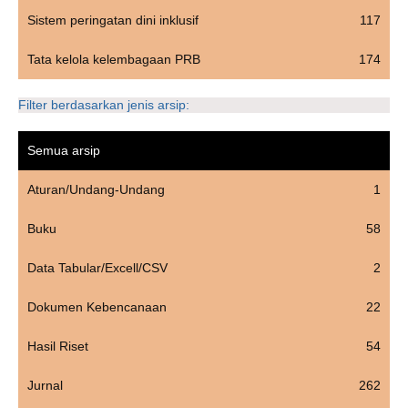
Sistem peringatan dini inklusif
117
Tata kelola kelembagaan PRB
174
Filter berdasarkan jenis arsip:
Semua arsip
Aturan/Undang-Undang
1
Buku
58
Data Tabular/Excell/CSV
2
Dokumen Kebencanaan
22
Hasil Riset
54
Jurnal
262