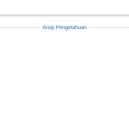
Arsip Pengetahuan
Konsep,
Konvergensi API–
Konsep
Parameter, dan
PRB melalui
Paramet
Implementasi Aksi
Program
Impleme