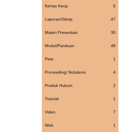
Kertas Kerja
5
Laporan/Sitrep
47
Materi Presentasi
30
Modul/Panduan
48
Peta
1
Proceeding/ Notulensi
4
Produk Hukum
2
Tutorial
1
Video
7
Web
1