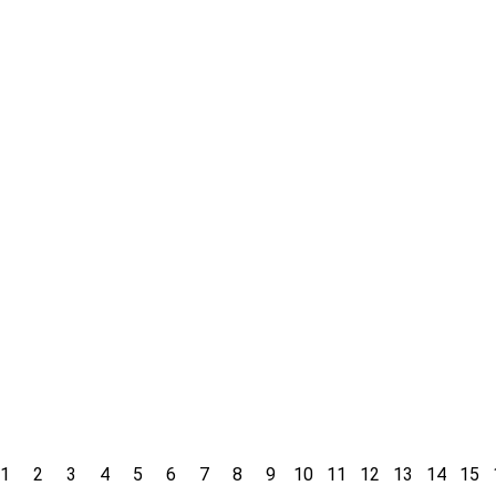
Mitigasi Fenomena
Adaptation
Pengel
El Nino di Provinsi
Sumber
Nusa Tenggara
Berkela
2018
Timur
Kabupa
Dr. Clemens M
Raijua
Grunbuhel
2016
United Nations
Muhammad Husain
Development
2023
Hasan dan Maria Florani
Programme (UNDP)
Yayasan 
Mongko
Indonesia
Yayasan C
Prosiding Seminar
Indonesia
Nasional Geografi UMS
Ekologi R
Yayasan 
Yayasan C
Indonesia
Ekologi R
Lihat arsip
Lihat arsip
Lihat 
1
2
3
4
5
6
7
8
9
10
11
12
13
14
15