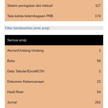
Sistem peringatan dini inklusif
117
Tata kelola kelembagaan PRB
174
Filter berdasarkan jenis arsip:
Semua arsip
Aturan/Undang-Undang
1
Buku
58
Data Tabular/Excell/CSV
2
Dokumen Kebencanaan
22
Hasil Riset
54
Jurnal
262