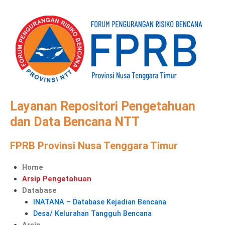
Skip
to
content
Layanan Repositori Pengetahuan
dan Data Bencana NTT
FPRB Provinsi Nusa Tenggara Timur
Menu
Home
Arsip Pengetahuan
Database
INATANA – Database Kejadian Bencana
Desa/ Kelurahan Tangguh Bencana
Arsip