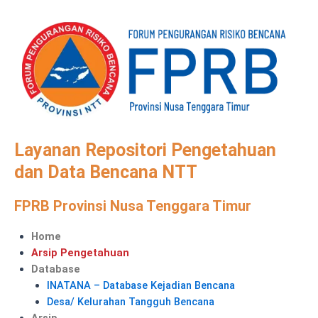
Skip
to
content
Layanan Repositori Pengetahuan
dan Data Bencana NTT
FPRB Provinsi Nusa Tenggara Timur
Menu
Home
Arsip Pengetahuan
Database
INATANA – Database Kejadian Bencana
Desa/ Kelurahan Tangguh Bencana
Arsip