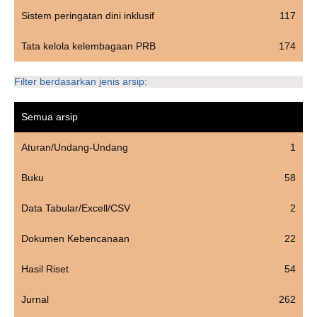
Sistem peringatan dini inklusif
117
Tata kelola kelembagaan PRB
174
Filter berdasarkan jenis arsip:
Semua arsip
Aturan/Undang-Undang
1
Buku
58
Data Tabular/Excell/CSV
2
Dokumen Kebencanaan
22
Hasil Riset
54
Jurnal
262