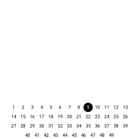
Paradigma Climate Change
2025
Septiono Bangun Sugiharto, dkk
MEDIA SAINS INDONESIA
Lihat arsip
1
2
3
4
5
6
7
8
9
10
11
12
13
14
15
16
17
18
19
20
21
22
23
24
25
26
27
28
29
30
31
32
33
34
35
36
37
38
39
40
41
42
43
44
45
46
47
48
49