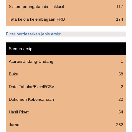
Sistem peringatan dini inklusif
117
Tata kelola kelembagaan PRB
174
Filter berdasarkan jenis arsip:
Semua arsip
Aturan/Undang-Undang
1
Buku
58
Data Tabular/Excell/CSV
2
Dokumen Kebencanaan
22
Hasil Riset
54
Jurnal
262