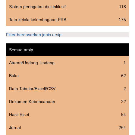
Sistem peringatan dini inklusif
118
Tata kelola kelembagaan PRB
175
Filter berdasarkan jenis arsip:
Semua arsip
Aturan/Undang-Undang
1
Buku
62
Data Tabular/Excell/CSV
2
Dokumen Kebencanaan
22
Hasil Riset
54
Jurnal
264